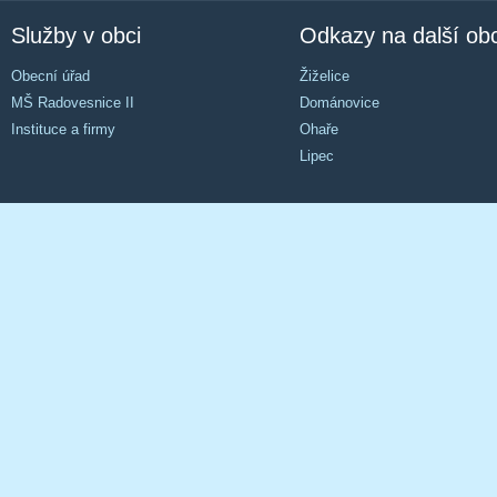
Služby v obci
Odkazy na další ob
Obecní úřad
Žiželice
MŠ Radovesnice II
Dománovice
Instituce a firmy
Ohaře
Lipec