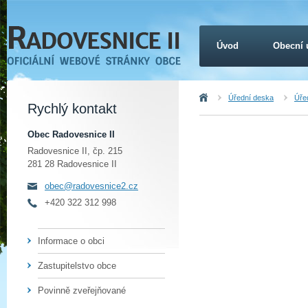
Úvod
Obecní 
Úvod
Úřední deska
Úřed
Rychlý kontakt
Obec Radovesnice II
Radovesnice II, čp. 215
281 28 Radovesnice II
obec@radovesnice2.cz
+420 322 312 998
Informace o obci
Zastupitelstvo obce
Povinně zveřejňované