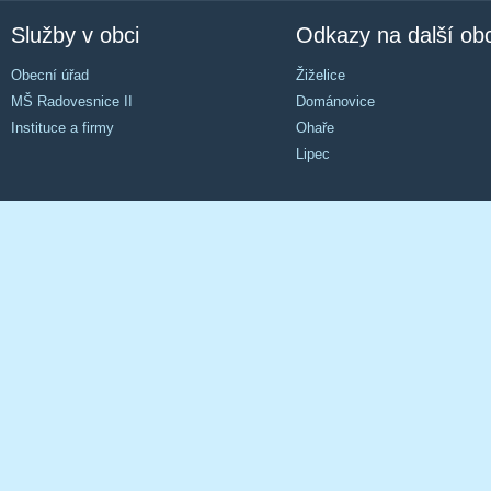
Služby v obci
Odkazy na další ob
Obecní úřad
Žiželice
MŠ Radovesnice II
Dománovice
Instituce a firmy
Ohaře
Lipec