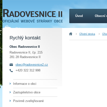
Úvod
Obecní 
Úvod
Úřední deska
Úřed
Rychlý kontakt
Obec Radovesnice II
Radovesnice II, čp. 215
281 28 Radovesnice II
obec@radovesnice2.cz
+420 322 312 998
Informace o obci
Zastupitelstvo obce
Povinně zveřejňované