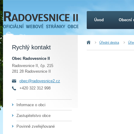
Úvod
Obecní 
Úvod
Úřední deska
Úřed
Rychlý kontakt
Obec Radovesnice II
Radovesnice II, čp. 215
281 28 Radovesnice II
obec@radovesnice2.cz
+420 322 312 998
Informace o obci
Zastupitelstvo obce
Povinně zveřejňované