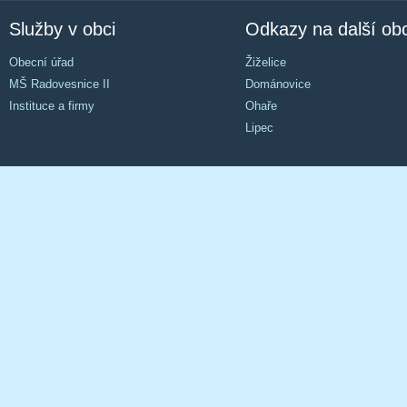
Služby v obci
Odkazy na další ob
Obecní úřad
Žiželice
MŠ Radovesnice II
Dománovice
Instituce a firmy
Ohaře
Lipec