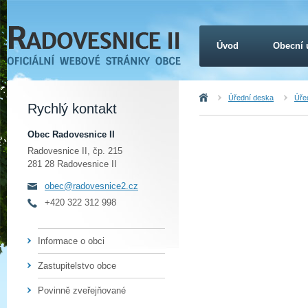
Úvod
Obecní 
Úvod
Úřední deska
Úřed
Rychlý kontakt
Obec Radovesnice II
Radovesnice II, čp. 215
281 28 Radovesnice II
obec@radovesnice2.cz
+420 322 312 998
Informace o obci
Zastupitelstvo obce
Povinně zveřejňované