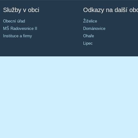
Služby v obci
Odkazy na další ob
Obecní úřad
Žiželice
MŠ Radovesnice II
Dománovice
Instituce a firmy
Ohaře
Lipec