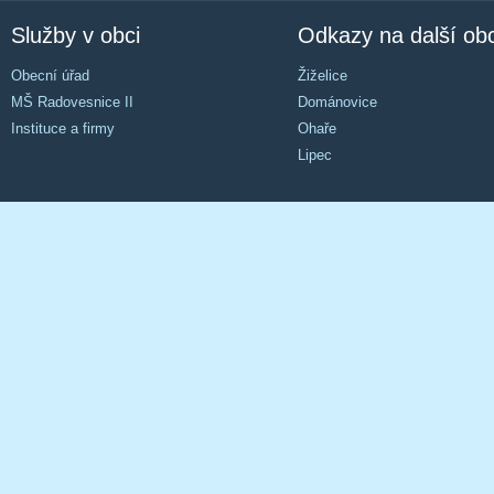
Služby v obci
Odkazy na další ob
Obecní úřad
Žiželice
MŠ Radovesnice II
Dománovice
Instituce a firmy
Ohaře
Lipec