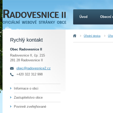
Úvod
Obecní 
Úvod
Úřední deska
Úřed
Rychlý kontakt
Obec Radovesnice II
Radovesnice II, čp. 215
281 28 Radovesnice II
obec@radovesnice2.cz
+420 322 312 998
Informace o obci
Zastupitelstvo obce
Povinně zveřejňované