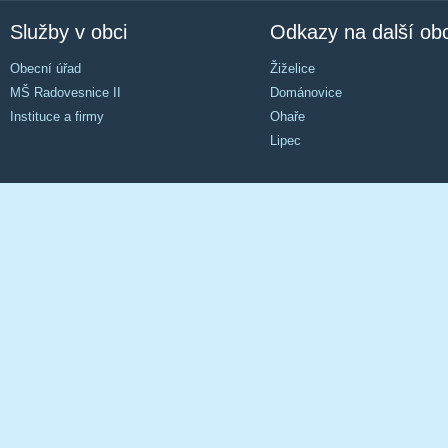
Služby v obci
Odkazy na další ob
Obecní úřad
Žiželice
MŠ Radovesnice II
Dománovice
Instituce a firmy
Ohaře
Lipec