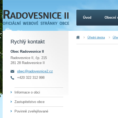
Úvod
Obecní 
Úvod
Úřední deska
Úřed
Rychlý kontakt
Obec Radovesnice II
Radovesnice II, čp. 215
281 28 Radovesnice II
obec@radovesnice2.cz
+420 322 312 998
Informace o obci
Zastupitelstvo obce
Povinně zveřejňované