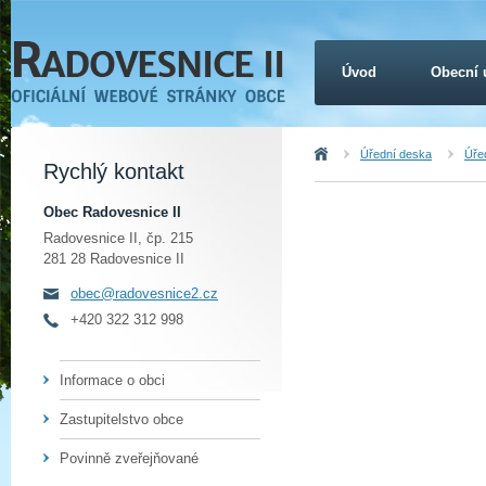
Úvod
Obecní 
Úvod
Úřední deska
Úřed
Rychlý kontakt
Obec Radovesnice II
Radovesnice II, čp. 215
281 28 Radovesnice II
obec@radovesnice2.cz
+420 322 312 998
Informace o obci
Zastupitelstvo obce
Povinně zveřejňované