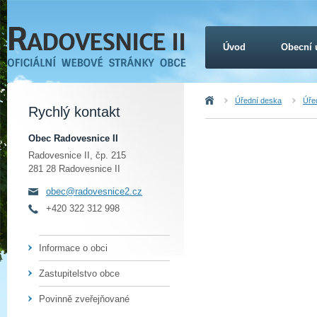
Úvod
Obecní 
Úvod
Úřední deska
Úřed
Rychlý kontakt
Obec Radovesnice II
Radovesnice II, čp. 215
281 28 Radovesnice II
obec@radovesnice2.cz
+420 322 312 998
Informace o obci
Zastupitelstvo obce
Povinně zveřejňované