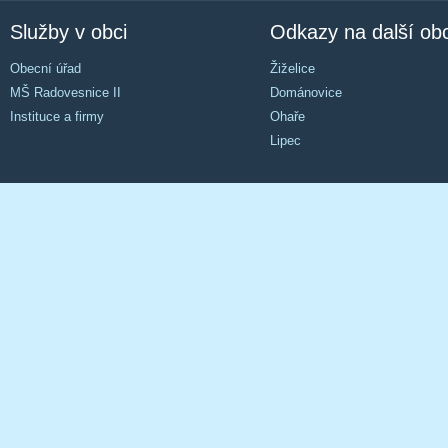
Služby v obci
Odkazy na další ob
Obecní úřad
Žiželice
MŠ Radovesnice II
Dománovice
Instituce a firmy
Ohaře
Lipec