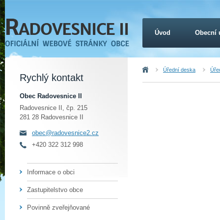
Úvod
Obecní 
Úvod
Úřední deska
Úřed
Rychlý kontakt
Obec Radovesnice II
Radovesnice II, čp. 215
281 28 Radovesnice II
obec@radovesnice2.cz
+420 322 312 998
Informace o obci
Zastupitelstvo obce
Povinně zveřejňované