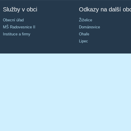
Služby v obci
Odkazy na další ob
Obecní úřad
Žiželice
MŠ Radovesnice II
Dománovice
Instituce a firmy
Ohaře
Lipec