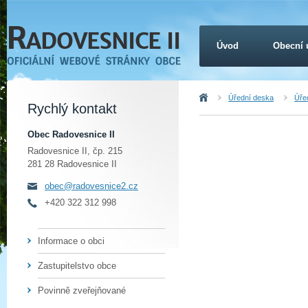
Úvod
Obecní 
Úvod
Úřední deska
Úřed
Rychlý kontakt
Obec Radovesnice II
Radovesnice II, čp. 215
281 28 Radovesnice II
obec@radovesnice2.cz
+420 322 312 998
Informace o obci
Zastupitelstvo obce
Povinně zveřejňované