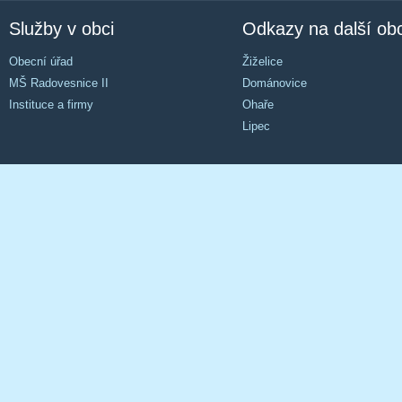
Služby v obci
Odkazy na další ob
Obecní úřad
Žiželice
MŠ Radovesnice II
Dománovice
Instituce a firmy
Ohaře
Lipec