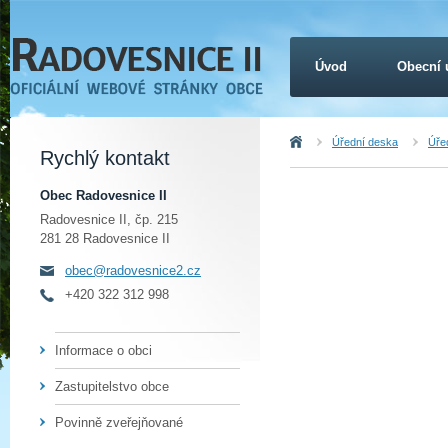
Úvod
Obecní 
Úvod
Úřední deska
Úřed
Rychlý kontakt
Obec Radovesnice II
Radovesnice II, čp. 215
281 28 Radovesnice II
obec@radovesnice2.cz
+420 322 312 998
Informace o obci
Zastupitelstvo obce
Povinně zveřejňované