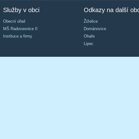
Služby v obci
Odkazy na další ob
Obecní úřad
Žiželice
MŠ Radovesnice II
Dománovice
Instituce a firmy
Ohaře
Lipec