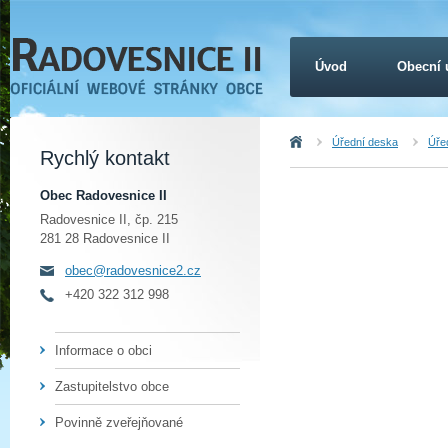
Úvod
Obecní 
Úvod
Úřední deska
Úřed
Rychlý kontakt
Obec Radovesnice II
Radovesnice II, čp. 215
281 28 Radovesnice II
obec@radovesnice2.cz
+420 322 312 998
Informace o obci
Zastupitelstvo obce
Povinně zveřejňované