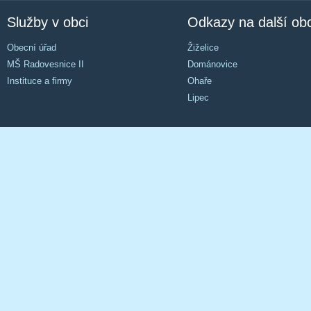
Služby v obci
Odkazy na další ob
Obecní úřad
Žiželice
MŠ Radovesnice II
Dománovice
Instituce a firmy
Ohaře
Lipec