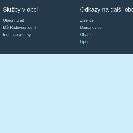
Služby v obci
Odkazy na další ob
Obecní úřad
Žiželice
MŠ Radovesnice II
Dománovice
Instituce a firmy
Ohaře
Lipec