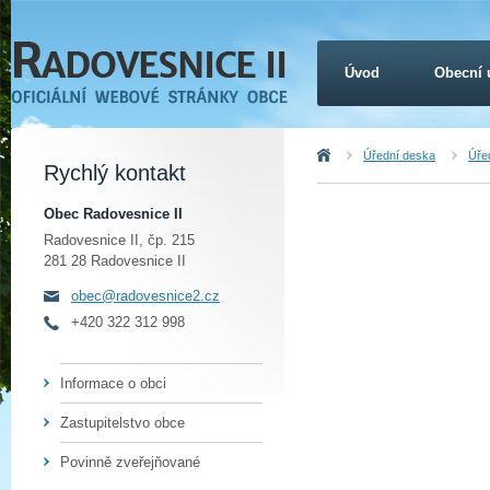
Úvod
Obecní 
Úvod
Úřední deska
Úřed
Rychlý kontakt
Obec Radovesnice II
Radovesnice II, čp. 215
281 28 Radovesnice II
obec@radovesnice2.cz
+420 322 312 998
Informace o obci
Zastupitelstvo obce
Povinně zveřejňované