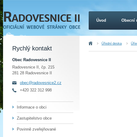
Úvod
Obecní 
Úvod
Úřední deska
Úřed
Rychlý kontakt
Obec Radovesnice II
Radovesnice II, čp. 215
281 28 Radovesnice II
obec@radovesnice2.cz
+420 322 312 998
Informace o obci
Zastupitelstvo obce
Povinně zveřejňované