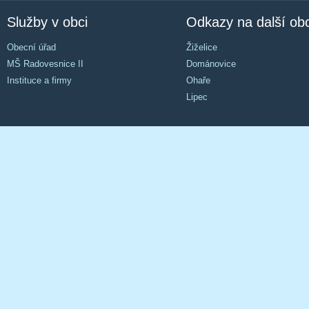
Služby v obci
Odkazy na další ob
Obecní úřad
Žiželice
MŠ Radovesnice II
Dománovice
Instituce a firmy
Ohaře
Lipec