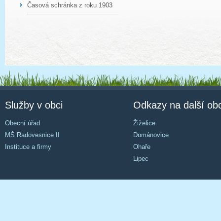
Časová schránka z roku 1903
Služby v obci
Odkazy na další ob
Obecní úřad
Žiželice
MŠ Radovesnice II
Dománovice
Instituce a firmy
Ohaře
Lipec