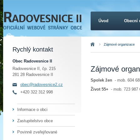
Úvod
Obecní 
Úvod
Zájmové organizace
Rychlý kontakt
Obec Radovesnice II
Zájmové organ
Radovesnice II, čp. 215
281 28 Radovesnice II
Spolek žen
- mob. 604 68
obec@radovesnice2.cz
Život 55+
- mob. 723 987 
+420 322 312 998
Informace o obci
Zastupitelstvo obce
Povinně zveřejňované