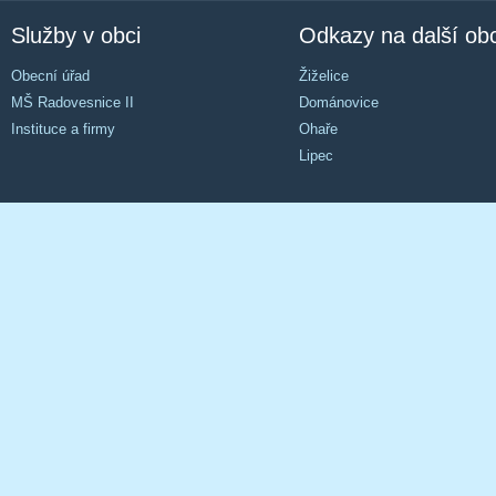
Služby v obci
Odkazy na další ob
Obecní úřad
Žiželice
MŠ Radovesnice II
Dománovice
Instituce a firmy
Ohaře
Lipec