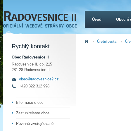
Úvod
Obecní 
Úvod
Úřední deska
Úřed
Rychlý kontakt
Obec Radovesnice II
Radovesnice II, čp. 215
281 28 Radovesnice II
obec@radovesnice2.cz
+420 322 312 998
Informace o obci
Zastupitelstvo obce
Povinně zveřejňované