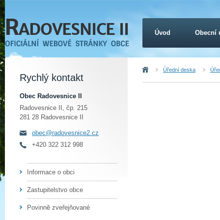
Úvod
Obecní 
Úvod
Úřední deska
Úřed
Rychlý kontakt
Obec Radovesnice II
Radovesnice II, čp. 215
281 28 Radovesnice II
obec@radovesnice2.cz
+420 322 312 998
Informace o obci
Zastupitelstvo obce
Povinně zveřejňované