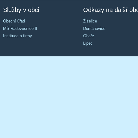
Služby v obci
Odkazy na další ob
Obecní úřad
Žiželice
MŠ Radovesnice II
Dománovice
Instituce a firmy
Ohaře
Lipec