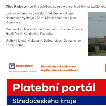
Obec Radovesnice II
je položena severovýchodně od Kolína vzdálenéh
vzdušnou čarou a spadá do Středočeského kraje.
Nadmořská výška je 232 m. Místní částí obce jsou
Rozehnaly.
Mezi okolní obce v okruhu 4 km patří: Končice, Žiželice,
Hradišťko II, Kundratice, Rasochy,
Uhlířská Lhota, Krakovany, Božec, Lipec, Dománovice,
Korce, Zbraň.