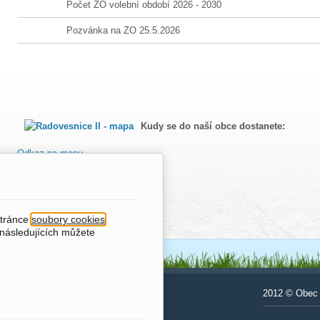
Počet ZO volební období 2026 - 2030
Pozvánka na ZO 25.5.2026
Kudy se do naší obce dostanete:
Odkaz na mapu
stránce
soubory cookies
.
 následujících můžete
Odkazy na další obce
2012 © Obec 