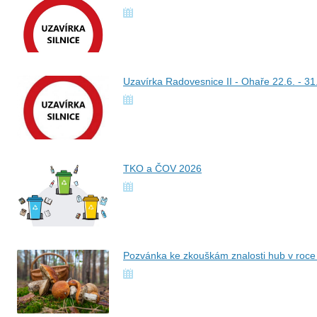
Uzavírka Radovesnice II - Ohaře 22.6. - 3
TKO a ČOV 2026
Pozvánka ke zkouškám znalosti hub v roce