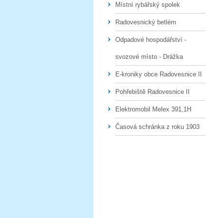
Místní rybářský spolek
Radovesnický betlém
Odpadové hospodářství -
svozové místo - Drážka
E-kroniky obce Radovesnice II
Pohřebiště Radovesnice II
Elektromobil Melex 391,1H
Časová schránka z roku 1903