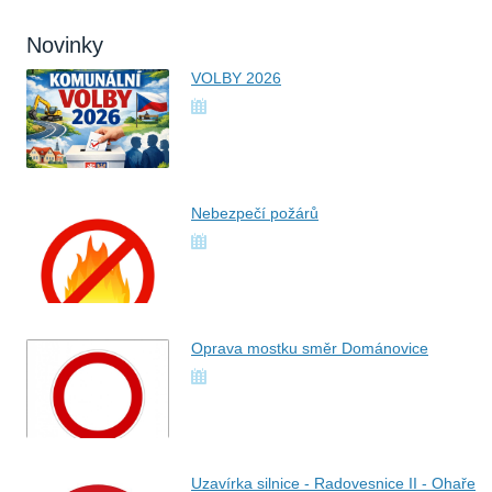
Novinky
VOLBY 2026
Nebezpečí požárů
Oprava mostku směr Dománovice
Uzavírka silnice - Radovesnice II - Ohaře