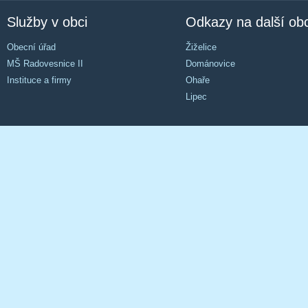
Služby v obci
Odkazy na další ob
Obecní úřad
Žiželice
MŠ Radovesnice II
Dománovice
Instituce a firmy
Ohaře
Lipec