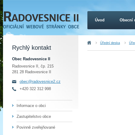
Úvod
Obecní 
Úvod
Úřední deska
Úřed
Rychlý kontakt
Obec Radovesnice II
Radovesnice II, čp. 215
281 28 Radovesnice II
obec@radovesnice2.cz
+420 322 312 998
Informace o obci
Zastupitelstvo obce
Povinně zveřejňované