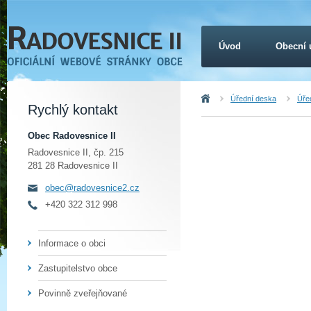
Úvod
Obecní 
Úvod
Úřední deska
Úřed
Rychlý kontakt
Obec Radovesnice II
Radovesnice II, čp. 215
281 28 Radovesnice II
obec@radovesnice2.cz
+420 322 312 998
Informace o obci
Zastupitelstvo obce
Povinně zveřejňované