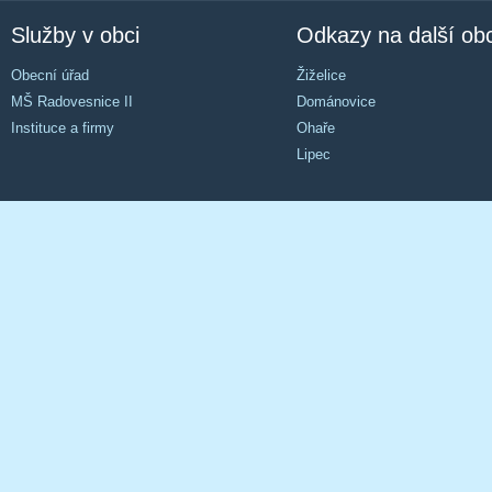
Služby v obci
Odkazy na další ob
Obecní úřad
Žiželice
MŠ Radovesnice II
Dománovice
Instituce a firmy
Ohaře
Lipec