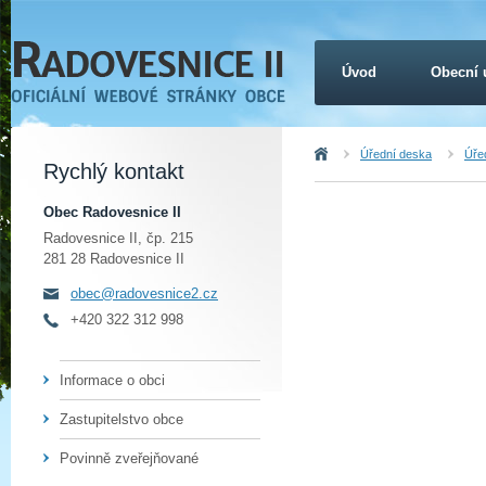
Úvod
Obecní 
Úvod
Úřední deska
Úřed
Rychlý kontakt
Obec Radovesnice II
Radovesnice II, čp. 215
281 28 Radovesnice II
obec@radovesnice2.cz
+420 322 312 998
Informace o obci
Zastupitelstvo obce
Povinně zveřejňované