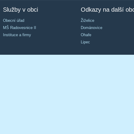
Služby v obci
Odkazy na další ob
Obecní úřad
Žiželice
MŠ Radovesnice II
Dománovice
Instituce a firmy
Ohaře
Lipec