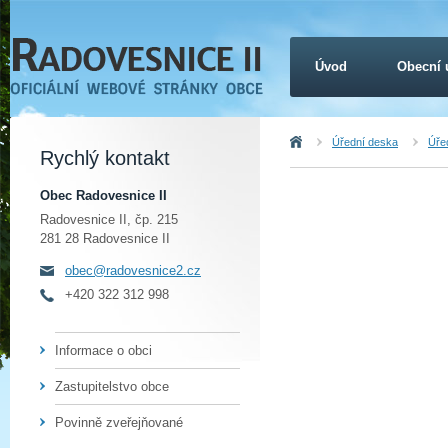
Úvod
Obecní 
Úvod
Úřední deska
Úřed
Rychlý kontakt
Obec Radovesnice II
Radovesnice II, čp. 215
281 28 Radovesnice II
obec@radovesnice2.cz
+420 322 312 998
Informace o obci
Zastupitelstvo obce
Povinně zveřejňované