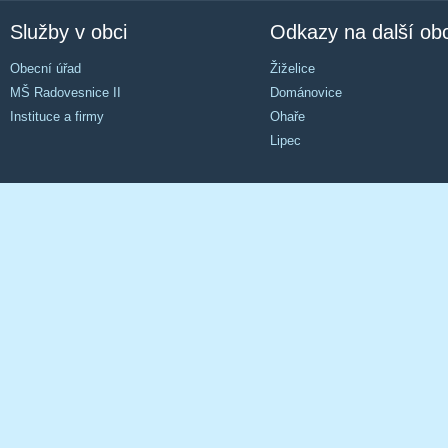
Služby v obci
Odkazy na další ob
Obecní úřad
Žiželice
MŠ Radovesnice II
Dománovice
Instituce a firmy
Ohaře
Lipec