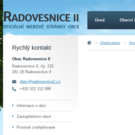
Úvod
Obecní 
Úvod
Úřední deska
Úřed
Rychlý kontakt
Obec Radovesnice II
Radovesnice II, čp. 215
281 28 Radovesnice II
obec@radovesnice2.cz
+420 322 312 998
Informace o obci
Zastupitelstvo obce
Povinně zveřejňované