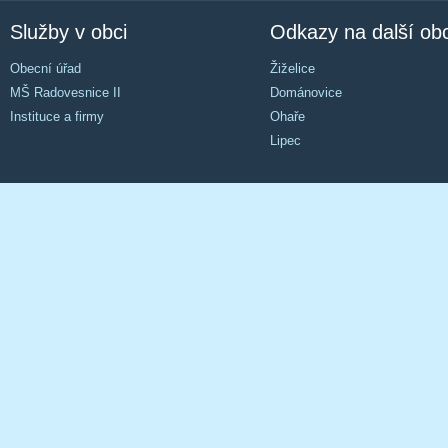
Služby v obci
Odkazy na další ob
Obecní úřad
Žiželice
MŠ Radovesnice II
Dománovice
Instituce a firmy
Ohaře
Lipec