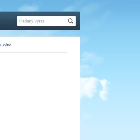
Hledat
í voleb