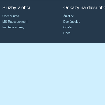
Služby v obci
Odkazy na další ob
Obecní úřad
Žiželice
MŠ Radovesnice II
Dománovice
Instituce a firmy
Ohaře
Lipec