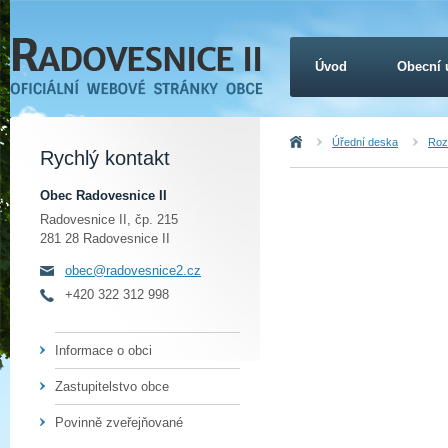
Úvod
Obecní 
Úvod
Úřední deska
Roz
Rychlý kontakt
Obec Radovesnice II
Radovesnice II, čp. 215
281 28 Radovesnice II
obec@radovesnice2.cz
+420 322 312 998
Informace o obci
Zastupitelstvo obce
Povinně zveřejňované