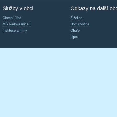
Služby v obci
Odkazy na další ob
Obecní úřad
Žiželice
MŠ Radovesnice II
Dománovice
Instituce a firmy
Ohaře
Lipec