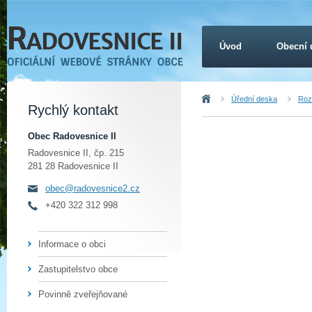
Úvod
Obecní 
Úvod
Úřední deska
Roz
Rychlý kontakt
Obec Radovesnice II
Radovesnice II, čp. 215
281 28 Radovesnice II
obec@radovesnice2.cz
+420 322 312 998
Informace o obci
Zastupitelstvo obce
Povinně zveřejňované