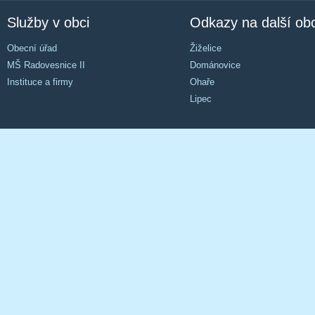
Služby v obci
Odkazy na další ob
Obecní úřad
Žiželice
MŠ Radovesnice II
Dománovice
Instituce a firmy
Ohaře
Lipec