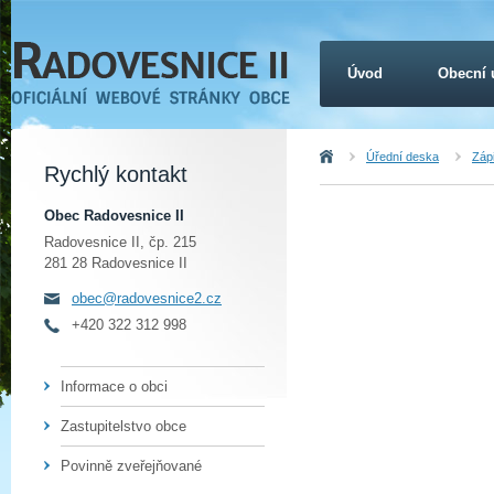
Úvod
Obecní 
Úvod
Úřední deska
Záp
Rychlý kontakt
Obec Radovesnice II
Radovesnice II, čp. 215
281 28 Radovesnice II
obec@radovesnice2.cz
+420 322 312 998
Informace o obci
Zastupitelstvo obce
Povinně zveřejňované