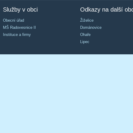
Služby v obci
Odkazy na další ob
Obecní úřad
Žiželice
MŠ Radovesnice II
Dománovice
Instituce a firmy
Ohaře
Lipec