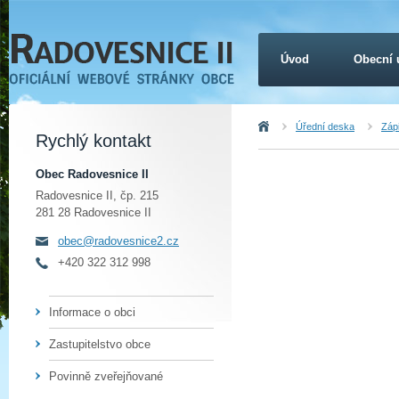
Úvod
Obecní 
Úvod
Úřední deska
Záp
Rychlý kontakt
Obec Radovesnice II
Radovesnice II, čp. 215
281 28 Radovesnice II
obec@radovesnice2.cz
+420 322 312 998
Informace o obci
Zastupitelstvo obce
Povinně zveřejňované