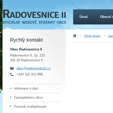
Úvod
Obecní 
Úvod
Úřední deska
Záp
Rychlý kontakt
Obec Radovesnice II
Radovesnice II, čp. 215
281 28 Radovesnice II
obec@radovesnice2.cz
+420 322 312 998
Informace o obci
Zastupitelstvo obce
Povinně zveřejňované