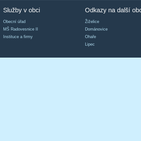
Služby v obci
Odkazy na další ob
Obecní úřad
Žiželice
MŠ Radovesnice II
Dománovice
Instituce a firmy
Ohaře
Lipec