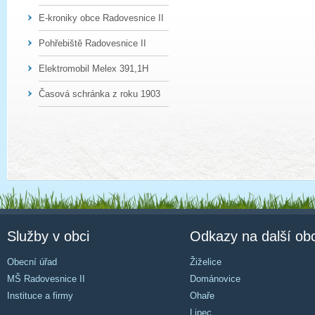
E-kroniky obce Radovesnice II
Pohřebiště Radovesnice II
Elektromobil Melex 391,1H
Časová schránka z roku 1903
Služby v obci
Odkazy na další ob
Obecní úřad
Žiželice
MŠ Radovesnice II
Dománovice
Instituce a firmy
Ohaře
Lipec