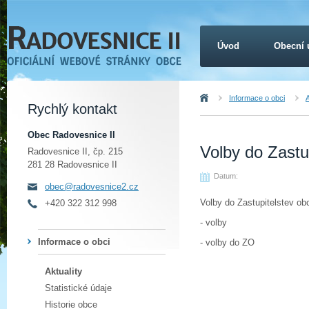
Úvod
Obecní 
Úvod
Informace o obci
A
Rychlý kontakt
Obec Radovesnice II
Volby do Zastu
Radovesnice II, čp. 215
281 28 Radovesnice II
Datum:
obec@radovesnice2.cz
Volby do Zastupitelstev o
+420 322 312 998
- volby
Informace o obci
- volby do ZO
Aktuality
Statistické údaje
Historie obce