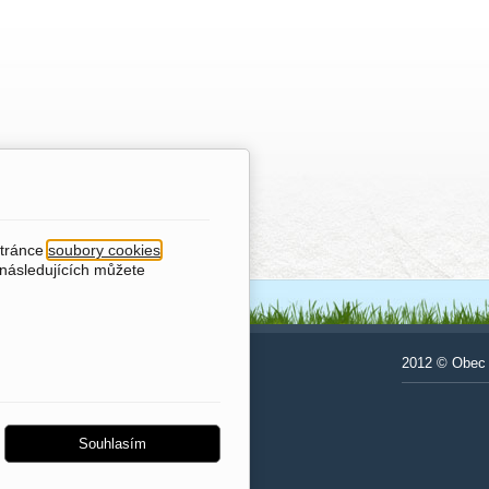
stránce
soubory cookies
.
 následujících můžete
Odkazy na další obce
2012 © Obec 
Žiželice
Dománovice
Souhlasím
Ohaře
Lipec