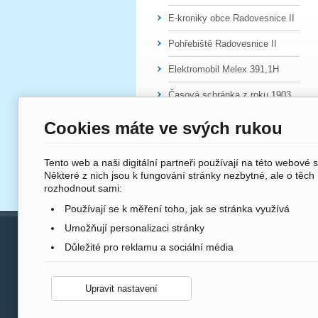
E-kroniky obce Radovesnice II
Pohřebiště Radovesnice II
Elektromobil Melex 391,1H
Časová schránka z roku 1903
Cookies máte ve svých rukou
Tento web a naši digitální partneři používají na této webové 
Některé z nich jsou k fungování stránky nezbytné, ale o těch
rozhodnout sami:
Používají se k měření toho, jak se stránka využívá
Umožňují personalizaci stránky
Služby v obci
Důležité pro reklamu a sociální média
Obecní úřad
MŠ Radovesnice II
Upravit nastavení
Instituce a firmy