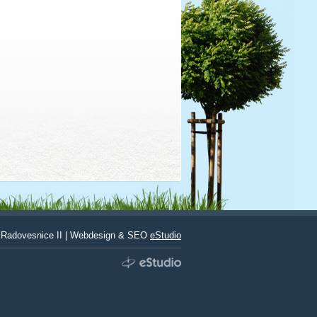
Radovesnice II | Webdesign & SEO
eStudio