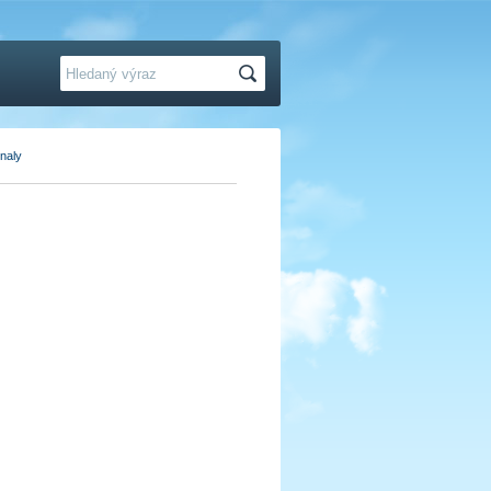
Hledat
naly