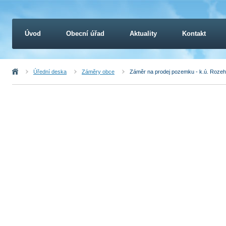
Úvod
Obecní úřad
Aktuality
Kontakt
Úvod
Úřední deska
Záměry obce
Záměr na prodej pozemku - k.ú. Rozeh