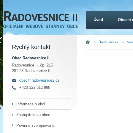
Úvod
Obecní 
Úvod
Úřední deska
Výr
Rychlý kontakt
Obec Radovesnice II
Radovesnice II, čp. 215
281 28 Radovesnice II
obec@radovesnice2.cz
+420 322 312 998
Informace o obci
Zastupitelstvo obce
Povinně zveřejňované