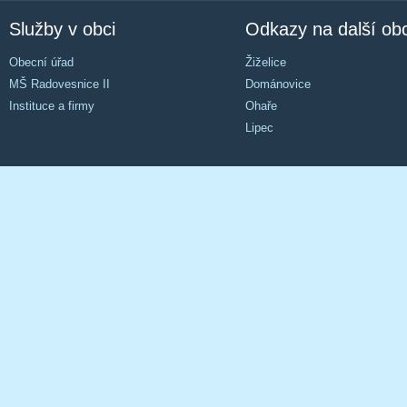
Služby v obci
Odkazy na další ob
Obecní úřad
Žiželice
MŠ Radovesnice II
Dománovice
Instituce a firmy
Ohaře
Lipec